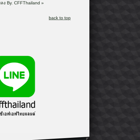
แมลง By. CFFThailand »
back to top