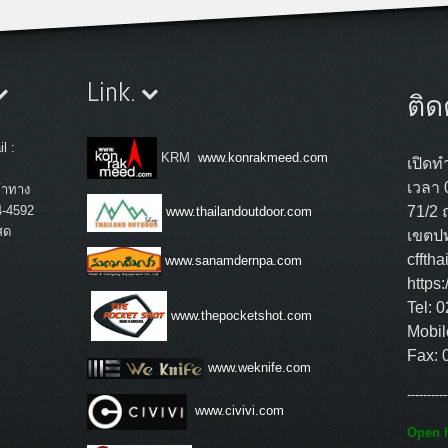
Link.
ติด
l :
KRM
www.konrakmeed.com
เปิดทำ
เวลา 
้าทาง
4-4592
71/2 
www.thailandoutdoor.com
สด
เขตปท
cffth
www.sanamdernpa.com
https
Tel: 
www.thepocketshot.com
Mobil
Fax: 
www.weknife.com
----------
www.civivi.com
Open h