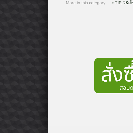
More in this category:
« TIP. วิธี