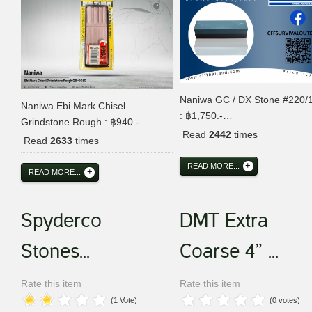
Naniwa GC / DX Stone #220/
Naniwa Ebi Mark Chisel
: ฿1,750.-…
Grindstone Rough : ฿940.-…
Read
2442
times
Read
2633
times
READ MORE...
READ MORE...
Spyderco
DMT Extra
Stones...
Coarse 4” ...
Rate this item
Rate this item
(1 Vote)
(0 votes)