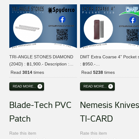
TRI-ANGLE STONES DIAMOND
DMT Extra Coarse 4” Pocket 
(204D) : ฿1,900.- Description :…
: ฿950.-…
Read
3014
times
Read
5238
times
READ MORE...
READ MORE...
Blade-Tech PVC
Nemesis Knive
Patch
TI-CARD
Rate this item
Rate this item