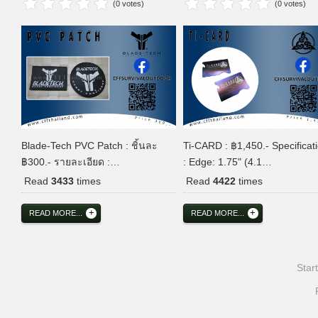
(0 votes)
(0 votes)
Blade-Tech PVC Patch : ชิ้นละ
Ti-CARD : ฿1,450.- Specificat
฿300.- รายละเอียด :…
: Edge: 1.75" (4.1…
Read
3433
times
Read
4422
times
READ MORE...
READ MORE...
Start