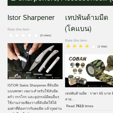
Istor Sharpener
เทปพันด้ามมีด
(โคแบน)
Rate this item
(0 votes)
Rate this item
(1 Vote)
ISTOR Swiss Sharpener.ที่ลับมีด
แบบพกพา เหมาะสำหรับใช้ลับมีด
เทปพันด้ามมีด : ราคา 65 บาท ม
ครัว กรรไกร และอุปกรณ์มีคมอื่นๆ
ลาย…
ใช้งานง่ายเพียงวางที่ลับมีดให้ได้
Read
7613
times
องศาที่ต้องการกับคมมีด แล้วรูดผ่าน