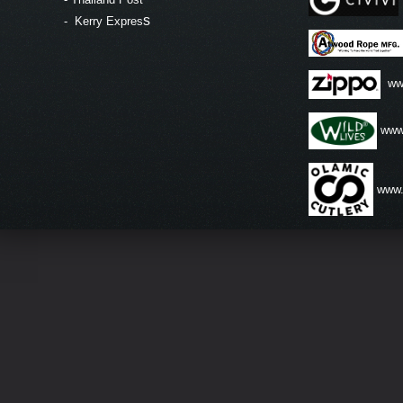
s
-
Kerry Expres
ww
www.
www.