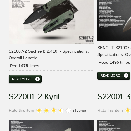
SENCUT S21007-3
S21007-2 Sachse ฿ 2,410. - Specifications:
Specifications :O
Overall Length:…
Read
1495
times
Read
475
times
READ MORE...
READ MORE...
S22001-2 Kyril
S22001-3 
Rate this item
Rate this item
(4 votes)