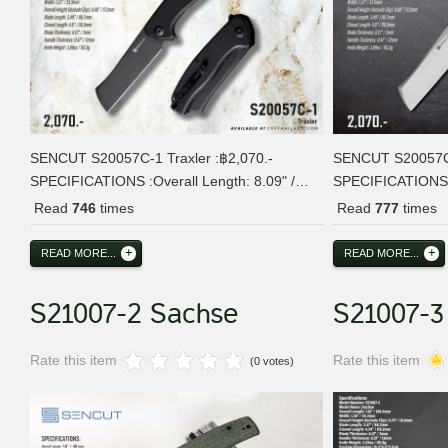
SENCUT S20057C-1 Traxler :฿2,070.-
SENCUT S20057C-3
SPECIFICATIONS :Overall Length: 8.09" /…
SPECIFICATIONS :
Read
746
times
Read
777
times
READ MORE...
READ MORE...
S21007-2 Sachse
S21007-3
Rate this item
Rate this item
(0 votes)