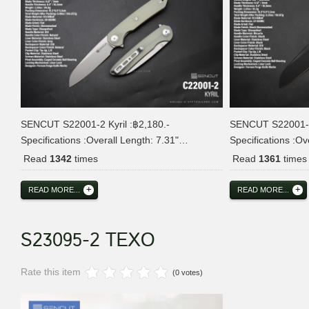
SENCUT S22001-2 Kyril :฿2,180.-
SENCUT S22001-3 
Specifications :Overall Length: 7.31"…
Specifications :O
Read
1342
times
Read
1361
times
READ MORE...
READ MORE...
S23095-2 TEXO
Rate this item
(0 votes)