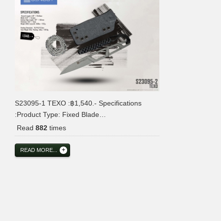
S23095-1 TEXO :฿1,540.- Specifications
:Product Type: Fixed Blade…
Read
882
times
READ MORE...