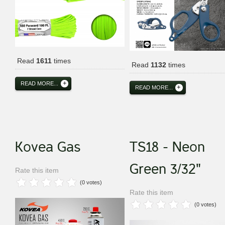
Read
1611
times
Read
1132
times
READ MORE...
READ MORE...
Kovea Gas
TS18 - Neon
Green 3/32"
Rate this item
(0 votes)
Rate this item
(0 votes)