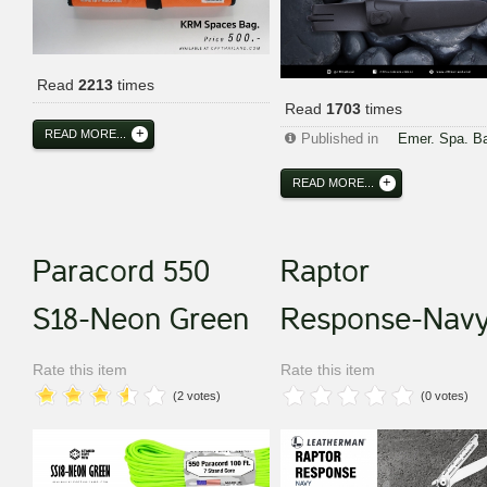
Read
2213
times
Read
1703
times
READ MORE...
Published in
Emer. Spa. B
READ MORE...
Paracord 550
Raptor
S18-Neon Green
Response-Nav
Rate this item
Rate this item
(2 votes)
(0 votes)