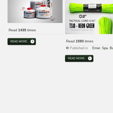
Read
1435
times
Read
1593
times
READ MORE...
Published in
Emer. Spa. B
READ MORE...