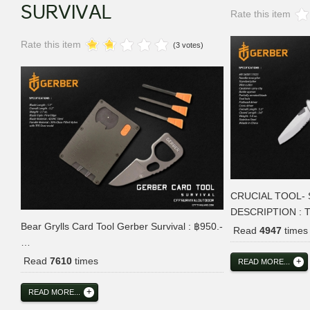
SURVIVAL
Rate this item
Rate this item
(3 votes)
CRUCIAL TOOL- S
DESCRIPTION : 
Bear Grylls Card Tool Gerber Survival : ฿950.-
Read
4947
times
…
Read
7610
times
READ MORE...
READ MORE...