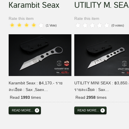
Karambit Seax
UTILITY M. SE
Rate this item
Rate this item
(1 Vote)
(0 votes)
Karambit Seax : ฿4,170.- ราย
UTILITY MINI SEAX : ฿3,850.
ละเอียด : Sax ,Saex…
รายละเอียด : Sax…
Read
1993
times
Read
2958
times
READ MORE...
READ MORE...