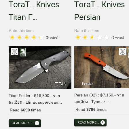
ToraT... Knives
ToraT... Knives
Titan F...
Persian
Rate this item
Rate this item
(5 votes)
(3 votes)
Persian (02) : ฿7,150.- ราย
Titan Folder : ฿16,500.- ราย
ละเอียด : Type or…
ละเอียด : Elmax superclean…
Read
3786
times
Read
6690
times
READ MORE...
READ MORE...