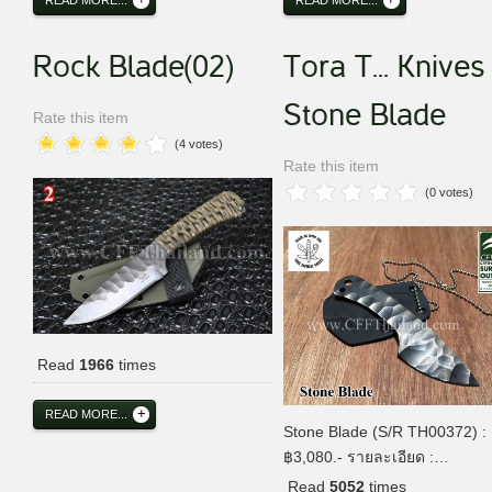
READ MORE...
READ MORE...
Rock Blade(02)
Tora T... Knives
Stone Blade
Rate this item
(4 votes)
Rate this item
(0 votes)
Read
1966
times
READ MORE...
Stone Blade (S/R TH00372) :
฿3,080.- รายละเอียด :…
Read
5052
times