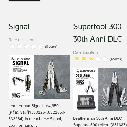
Signal
Supertool 300
30th Anni DLC
Rate this item
(0 votes)
Rate this item
(4 votes)
Leatherman Signal : ฿4,950.-
(พร้อมซองผ้า /832264,832265,N-
Leatherman 30th Anni DLC
832264) In the all-new Signal,
Supertool300+Micra (831687)
Leatherman’s…