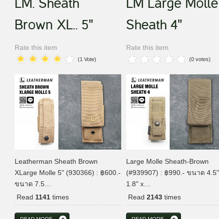
LM. Sheath
LM Large Molle
Brown XL.. 5"
Sheath 4"
Rate this item
Rate this item
(1 Vote)
(0 votes)
Leatherman Sheath Brown
Large Molle Sheath-Brown
XLarge Molle 5" (930366) : ฿600.-
(#939907) : ฿990.- ขนาด 4.5"
ขนาด 7.5…
1.8" x…
Read
1141
times
Read
2143
times