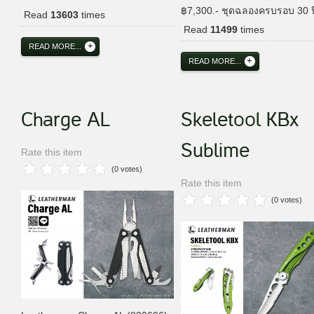
฿7,300.- ชุดฉลองครบรอบ 30 
Read
13603
times
Read
11499
times
READ MORE...
READ MORE...
Charge AL
Skeletool KBx
Sublime
Rate this item
(0 votes)
Rate this item
(0 votes)