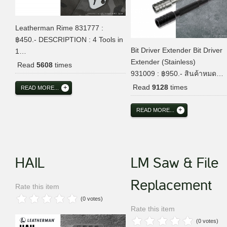
Leatherman Rime 831777 :
฿450.- DESCRIPTION : 4 Tools in
Bit Driver Extender Bit Driver
1…
Extender (Stainless)
Read
5608
times
931009 : ฿950.- สินค้าหมด…
Read
9128
times
READ MORE...
READ MORE...
HAIL
LM Saw & File
Replacement
Rate this item
(0 votes)
Rate this item
(0 votes)