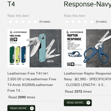
T4
Response-Nav
Rate this item
Rate this item
(0 votes)
(0 votes)
Leatherman Free T4ราคา
Leatherman Raptor Response
2,650.00 บาทLeatherman Free
Navy : ฿2,980.- SPECIFICAT
T4 Arctic 832868Leatherman
: CLOSED LENGTH : 4.3…
Free T4…
Read
1572
times
Read
2090
times
READ MORE...
READ MORE...