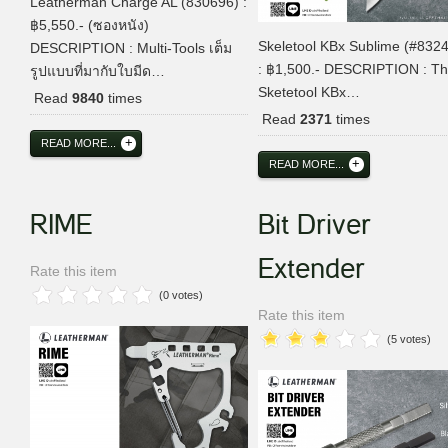
Leatherman Charge AL (830696) :
฿5,550.- (ซองหนัง)
Skeletool KBx Sublime (#832
DESCRIPTION : Multi-Tools เต็ม
: ฿1,500.- DESCRIPTION : T
รูปแบบที่มากับใบมีด…
Sketetool KBx…
Read
9840
times
Read
2371
times
READ MORE...
READ MORE...
RIME
Bit Driver
Extender
Rate this item
(0 votes)
Rate this item
(5 votes)