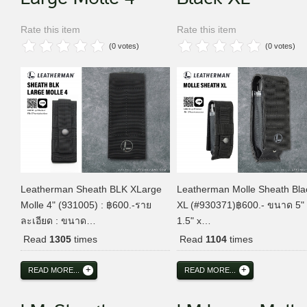
Rate this item
Rate this item
(0 votes)
(0 votes)
Leatherman Sheath BLK XLarge
Leatherman Molle Sheath Bla
Molle 4" (931005) : ฿600.-ราย
XL (#930371)฿600.- ขนาด 5" 
ละเอียด : ขนาด…
1.5" x…
Read
1305
times
Read
1104
times
READ MORE...
READ MORE...