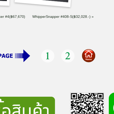
ker #4(฿67,670)
WhipperSnapper #408-S(฿32,028.-) »