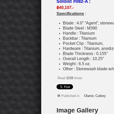
Soloist #082-A :
฿40,107.-
Specifications
:
Blade : 4.0″ “Agent”, stone
Blade Steel : M390
Handle : Titanium
Backbar : Titanium
Pocket Clip : Titanium,
Hardware : Titanium, anodi
Blade Thickness : 0.155″
Overall Length : 10.25″
Weight : 6.5 oz.
Other : Stonewash blade w/s
Read
2258
times
Published in
Olamic Cutlery
Image Gallery