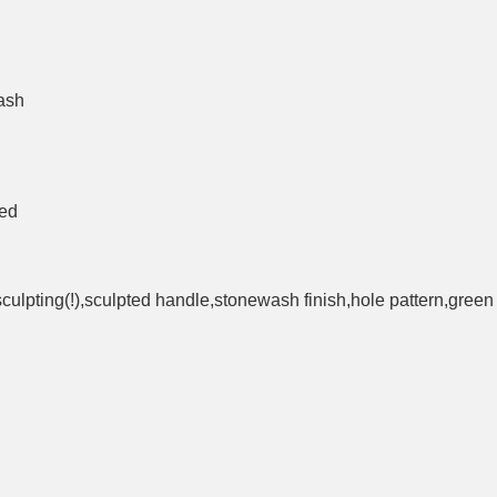
wash
zed
culpting(!),sculpted handle,stonewash finish,hole pattern,gree