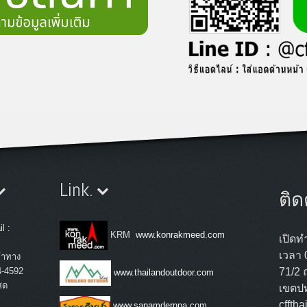
Link.
ติด
l :
KRM
www.konrakmeed.com
เปิดทำ
เวลา 
้าทาง
4-4592
71/2 
www.thailandoutdoor.com
สด
เขตปท
cffth
www.sanamdernpa.com