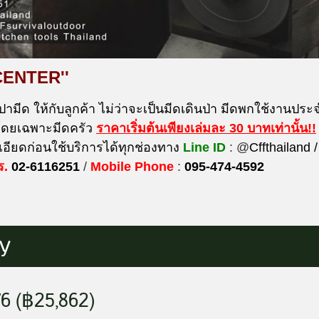
CENTER''
ปามีด ให้กับลูกค้า ไม่ว่าจะเป็นมีดเดินป่า มีดพกใช้งานประจำ
 โดยเฉพาะมีดครัว
ราคาเริ่มต้นเพียงเล่มละ 30 บาท
เท่านั้น!!
ียดก่อนใช้บริการได้ทุกช่องทาง
Line ID
: @
Cffthailand /
ร.
02-6116251
/
Mobile Phone
:
095-474-4592
ry
6 (฿25,862)