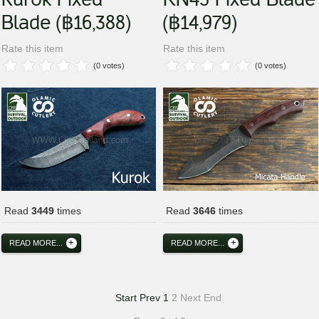
Blade (฿16,388)
(฿14,979)
Rate this item
Rate this item
(0 votes)
(0 votes)
Read
3449
times
Read
3646
times
READ MORE...
READ MORE...
Start
Prev
1
2
Next
End