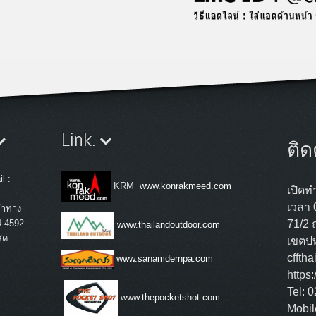
Link.
ติด
l :
KRM
www.konrakmeed.com
เปิดทำ
เวลา 
้าทาง
4-4592
71/2 
www.thailandoutdoor.com
สด
เขตปท
cffth
www.sanamdernpa.com
https
Tel: 
www.thepocketshot.com
Mobil