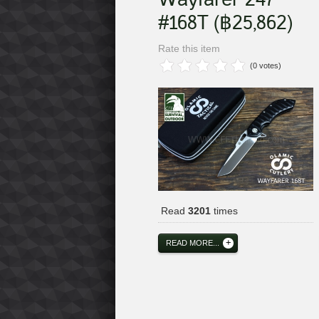
#168T (฿25,862)
Rate this item
(0 votes)
Read
3201
times
READ MORE...