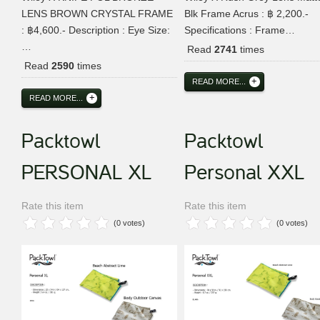
LENS BROWN CRYSTAL FRAME
Blk Frame Acrus : ฿ 2,200.-
: ฿4,600.- Description : Eye Size:
Specifications : Frame…
…
Read
2741
times
Read
2590
times
READ MORE...
READ MORE...
Packtowl
Packtowl
PERSONAL XL
Personal XXL
Rate this item
Rate this item
(0 votes)
(0 votes)