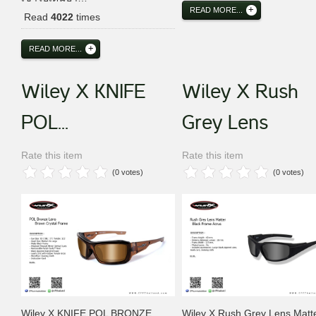
READ MORE...
Read
4022
times
READ MORE...
Wiley X KNIFE
Wiley X Rush
POL...
Grey Lens
Rate this item
Rate this item
(0 votes)
(0 votes)
Wiley X KNIFE POL BRONZE
Wiley X Rush Grey Lens Matt