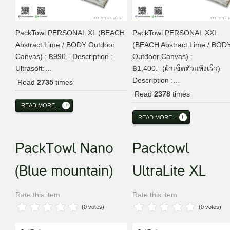
PackTowl PERSONAL XL (BEACH
PackTowl PERSONAL XXL
Abstract Lime / BODY Outdoor
(BEACH Abstract Lime / BOD
Canvas) : ฿990.- Description :
Outdoor Canvas) :
Ultrasoft:…
฿1,400.- (ผ้าเช็ดตัวแห้งเร็ว)
Description :…
Read
2735
times
Read
2378
times
READ MORE...
READ MORE...
PackTowl Nano
Packtowl
(Blue mountain)
UltraLite XL
Rate this item
Rate this item
(0 votes)
(0 votes)