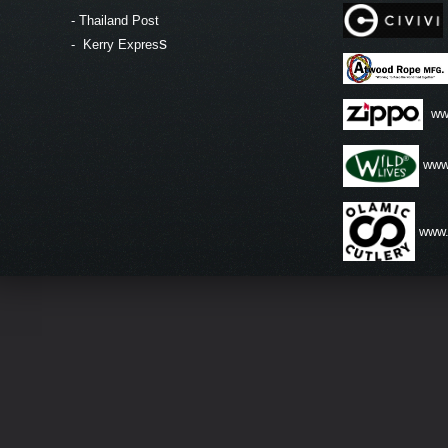
-
Thailand Post
s
-
Kerry Expres
ww
www.
www.