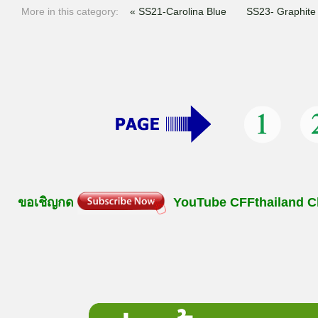
More in this category:
« SS21-Carolina Blue
SS23- Graphite
ขอเชิญกด
YouTube
CFFthailand
C