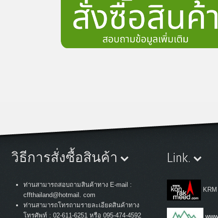
วิธีการสั่งซื้อสินค้า
Link.
ท่านสามารถสอบถามสินค้าทาง E-mail :
KRM
cffthailand@hotmail. com
ท่านสามารถโทรถามรายละเอียดสินค้าทาง
:
โทรศัพท์
02-611-6251 หรือ 095-474-4592
www.