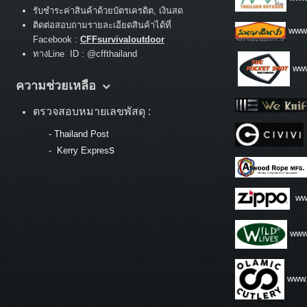
รับชำระค่าสินค้าด้วยบัตรเครดิต, เงินสด
ติดต่อสอบถามรายละเอียดสินค้าได้ที่
www
Facebook :
CFFsurvivaloutdoor
ทางLine ID : @cffthailand
www
ความช่วยเหลือ
ตรวจสอบหมายเลขพัสดุ :
-
Thailand Post
s
-
Kerry Expres
ww
www.
www.