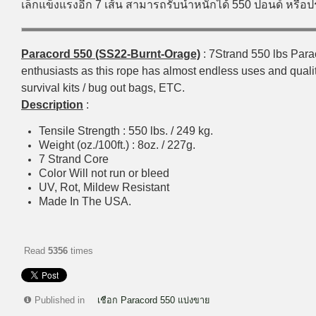
เล็กแข็งแรงอีก 7 เส้น สามารถรับน้ำหนักได้ 550 ปอนด์ หรื
Paracord 550 (SS22-Burnt-Orage)
: 7Strand 550 lbs Parac
enthusiasts as this rope has almost endless uses and qualiti
survival kits / bug out bags, ETC.
Description
:
Tensile Strength : 550 lbs. / 249 kg.
Weight (oz./100ft.) : 8oz. / 227g.
7 Strand Core
Color Will not run or bleed
UV, Rot, Mildew Resistant
Made In The USA.
Read
5356
times
Published in
เชือก Paracord 550 แบ่งขาย