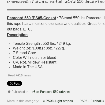
เล็กแข็งแรงอีก 7 เส้น สามารถรับน้ำหนักได้ 550 ปอนด์ หรื
Paracord 550 (PS05-Gecko)
:
7Strand 550 lbs Paracord , P
this rope has almost endless uses and qualities. Great for su
out bags, ETC.
Description
:
Tensile Strength : 550 lbs. / 249 kg.
Weight (oz./100ft.) : 8oz. / 227g.
7 Strand Core
Color Will not run or bleed
UV, Rot, Mildew Resistant
Made In The USA.
Read
4710
times
Published in
เชือก Paracord 550 แบ่งขาย
More in this category:
« PS03-Light stripes
PS06 - Fireball »