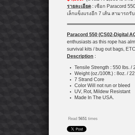
รายละเอียด
: เชือก Paracord 550
เล็กแข็งแรงอีก 7 เส้น สามารถรั
Paracord 550 (CS02-Digital AC
enthusiasts as this rope has alm
survival kits / bug out bags, ETC
Description
:
Tensile Strength : 550 lbs. / 
Weight (oz./100ft.) : 8oz. / 2
7 Strand Core
Color Will not run or bleed
UV, Rot, Mildew Resistant
Made In The USA.
Read
5651
times