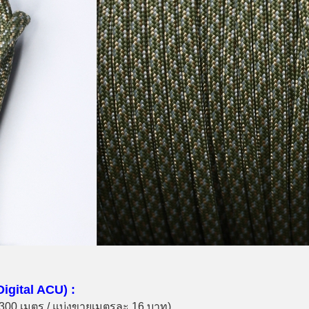
igital ACU) :
อ 300 เมตร / แบ่งขายเมตรละ 16 บาท)