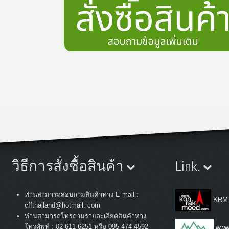
วิธีการสั่งซื้อสินค้า
Link.
ท่านสามารถสอบถามสินค้าทาง E-mail :
KRM
cffthailand@hotmail. com
ท่านสามารถโทรถามรายละเอียดสินค้าทาง
:
โทรศัพท์
02-611-6251 หรือ 095-474-4592
www.