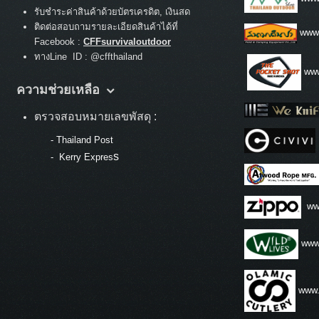
รับชำระค่าสินค้าด้วยบัตรเครดิต, เงินสด
ติดต่อสอบถามรายละเอียดสินค้าได้ที่
www
Facebook :
CFFsurvivaloutdoor
ทางLine ID : @cffthailand
www
ความช่วยเหลือ
ตรวจสอบหมายเลขพัสดุ :
-
Thailand Post
s
-
Kerry Expres
ww
www.
www.