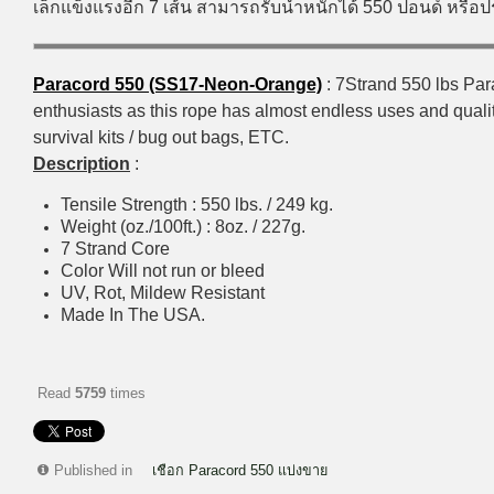
เล็กแข็งแรงอีก 7 เส้น สามารถรับน้ำหนักได้ 550 ปอนด์ หรื
Paracord 550 (SS17-Neon-Orange)
: 7Strand 550 lbs Para
enthusiasts as this rope has almost endless uses and qualiti
survival kits / bug out bags, ETC.
Description
:
Tensile Strength : 550 lbs. / 249 kg.
Weight (oz./100ft.) : 8oz. / 227g.
7 Strand Core
Color Will not run or bleed
UV, Rot, Mildew Resistant
Made In The USA.
Read
5759
times
Published in
เชือก Paracord 550 แบ่งขาย