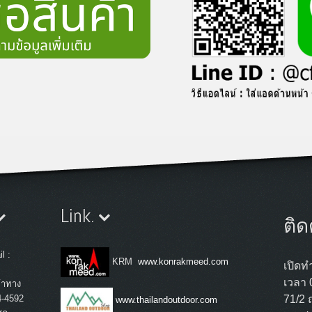
Link.
ติด
l :
KRM
www.konrakmeed.com
เปิดทำ
เวลา 
้าทาง
4-4592
71/2 
www.thailandoutdoor.com