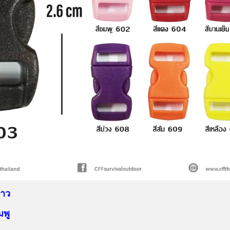
ขาว
มพู