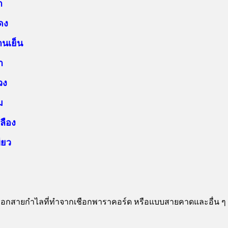
ำ
ดง
านเย็น
า
วง
ม
ลือง
ียว
็อกสายกำไลที่ทำจาก
เชือกพาราคอร์ด หรือแบบสายคาดและอื่น ๆ แข