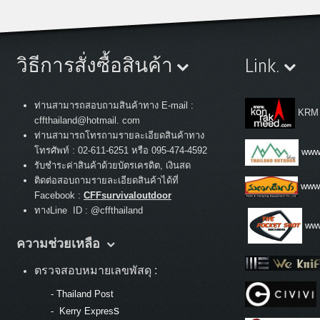
วิธีการสั่งซื้อสินค้า
Link.
ท่านสามารถสอบถามสินค้าทาง E-mail :
KRM
cffthailand@hotmail. com
ท่านสามารถโทรถามรายละเอียดสินค้าทาง
:
โทรศัพท์
02-611-6251 หรือ 095-474-4592
www.
รับชำระค่าสินค้าด้วยบัตรเครดิต, เงินสด
ติดต่อสอบถามรายละเอียดสินค้าได้ที่
www
Facebook :
CFFsurvivaloutdoor
ทางLine ID : @cffthailand
www
ความช่วยเหลือ
ตรวจสอบหมายเลขพัสดุ :
-
Thailand Post
s
-
Kerry Expres