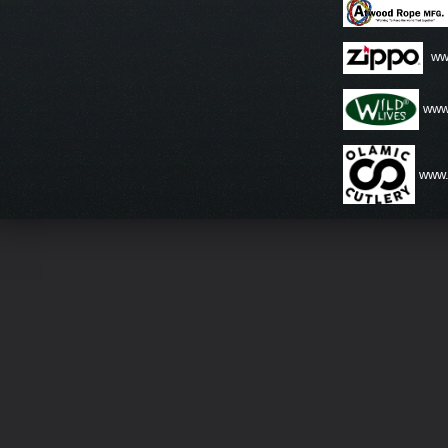
ww
www.
www.