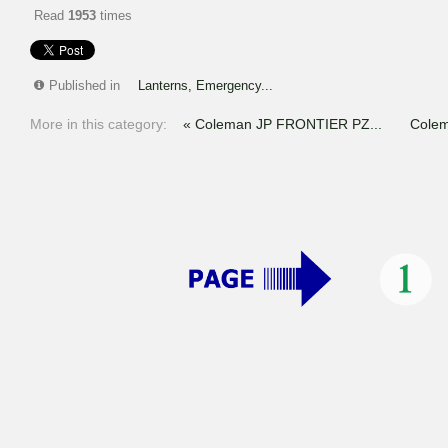
Read
1953
times
Published in
Lanterns, Emergency...
More in this category:
« Coleman JP FRONTIER PZ...
Colem