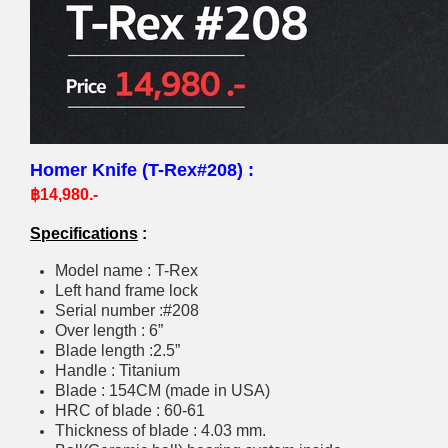
Homer Knife (T-Rex#208) :
฿14,980.-
Specifications
:
Model name : T-Rex
Left hand frame lock
Serial number :#208
Over length : 6”
Blade length :2.5”
Handle : Titanium
Blade : 154CM (made in USA)
HRC of blade : 60-61
Thickness of blade : 4.03 mm.