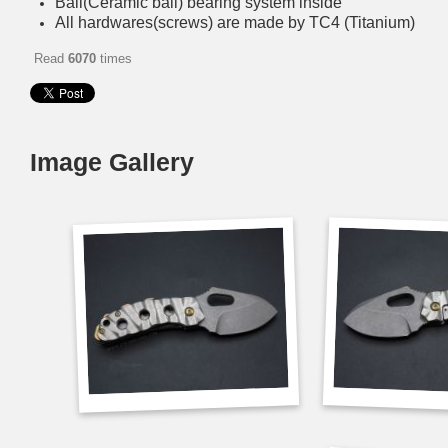
Ball(Ceramic ball) bearing system inside
All hardwares(screws) are made by TC4 (Titanium)
Read
6070
times
Image Gallery